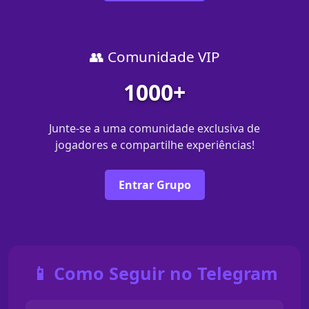
👥 Comunidade VIP
1000+
Junte-se a uma comunidade exclusiva de
jogadores e compartilhe experiências!
Entrar Grupo
📱 Como Seguir no Telegram