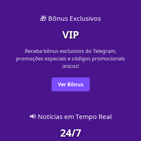
🎁 Bônus Exclusivos
VIP
Receba bônus exclusivos do Telegram,
promoções especiais e códigos promocionais
únicos!
Ver Bônus
📢 Notícias em Tempo Real
24/7