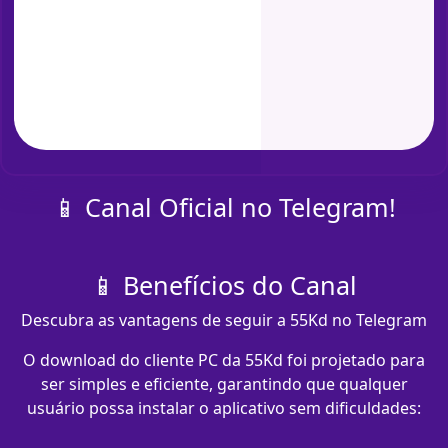
📱 Canal Oficial no Telegram!
📱 Benefícios do Canal
Descubra as vantagens de seguir a 55Kd no Telegram
O download do cliente PC da 55Kd foi projetado para
ser simples e eficiente, garantindo que qualquer
usuário possa instalar o aplicativo sem dificuldades: