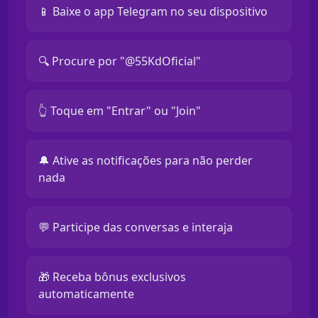
📱 Baixe o app Telegram no seu dispositivo
🔍 Procure por "@55KdOficial"
👆 Toque em "Entrar" ou "Join"
🔔 Ative as notificações para não perder
nada
💬 Participe das conversas e interaja
🎁 Receba bônus exclusivos
automaticamente