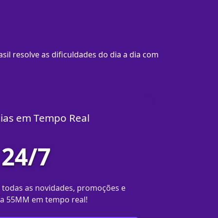
l resolve as dificuldades do dia a dia com
cias em Tempo Real
24/7
e todas as novidades, promoções e
da 55MM em tempo real!