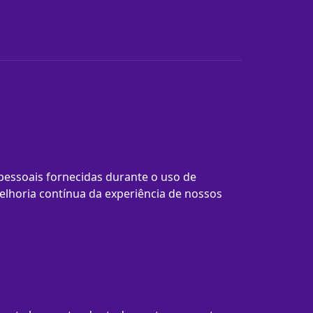
pessoais fornecidas durante o uso de
elhoria contínua da experiência de nossos