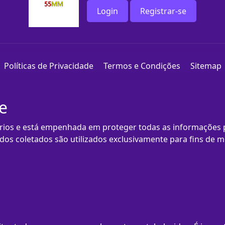
Login
Registrar-se
Políticas de Privacidade
Termos e Condições
Sitemap
de
ários e está empenhada em proteger todas as informações 
os coletados são utilizados exclusivamente para fins de m