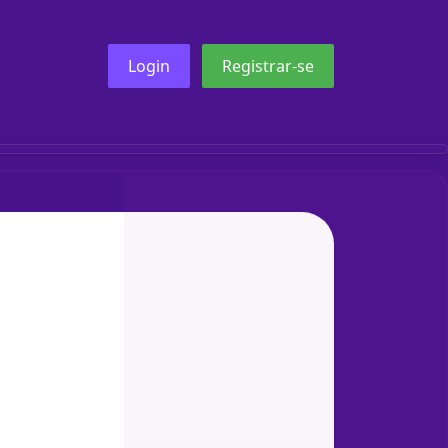
Login
Registrar-se