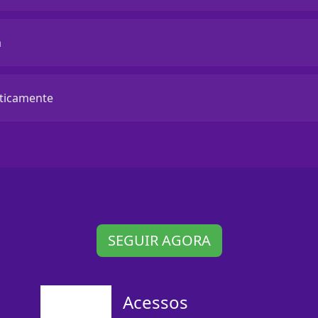
a
aticamente
SEGUIR AGORA
Acessos