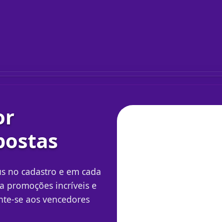
or
postas
s no cadastro e em cada
a promoções incríveis e
unte-se aos vencedores