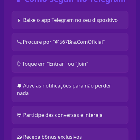
📱 Baixe o app Telegram no seu dispositivo
🔍 Procure por "@567Bra.ComOficial"
👆 Toque em "Entrar" ou "Join"
🔔 Ative as notificações para não perder
nada
💬 Participe das conversas e interaja
🎁 Receba bônus exclusivos