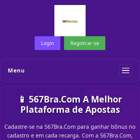
Login
Registrar-se
Menu
📱 567Bra.Com A Melhor
Plataforma de Apostas
Cadastre-se na 567Bra.Com para ganhar bônus no
cadastro e em cada recarga. Com a 567Bra.Com,