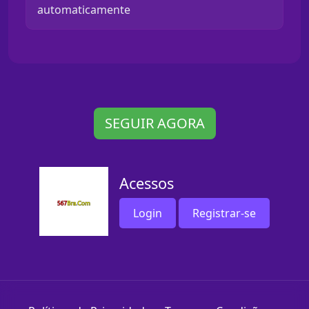
automaticamente
SEGUIR AGORA
Acessos
Login
Registrar-se