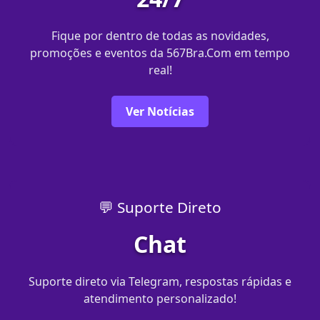
Fique por dentro de todas as novidades,
promoções e eventos da 567Bra.Com em tempo
real!
Ver Notícias
💬 Suporte Direto
Chat
Suporte direto via Telegram, respostas rápidas e
atendimento personalizado!