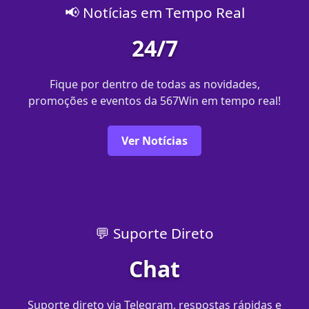
📢 Notícias em Tempo Real
24/7
Fique por dentro de todas as novidades,
promoções e eventos da 567Win em tempo real!
Ver Notícias
💬 Suporte Direto
Chat
Suporte direto via Telegram, respostas rápidas e