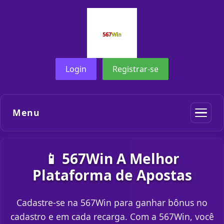
Login
Registrar-se
Menu
📱 567Win A Melhor
Plataforma de Apostas
Cadastre-se na 567Win para ganhar bônus no
cadastro e em cada recarga. Com a 567Win, você