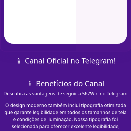
📱 Canal Oficial no Telegram!
📱 Benefícios do Canal
Descubra as vantagens de seguir a 567Win no Telegram
O design moderno também inclui tipografia otimizada
que garante legibilidade em todos os tamanhos de tela
e condições de iluminação. Nossa tipografia foi
selecionada para oferecer excelente legibilidade,