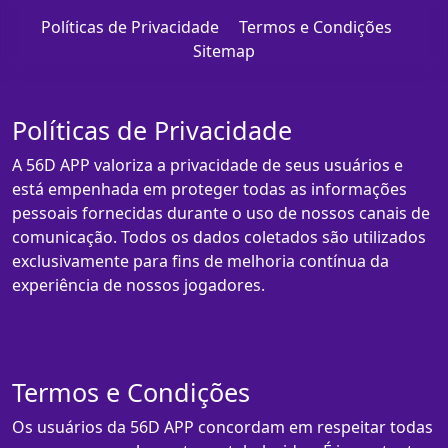
Políticas de Privacidade
Termos e Condições
Sitemap
Políticas de Privacidade
A 56D APP valoriza a privacidade de seus usuários e
está empenhada em proteger todas as informações
pessoais fornecidas durante o uso de nossos canais de
comunicação. Todos os dados coletados são utilizados
exclusivamente para fins de melhoria contínua da
experiência de nossos jogadores.
Termos e Condições
Os usuários da 56D APP concordam em respeitar todas