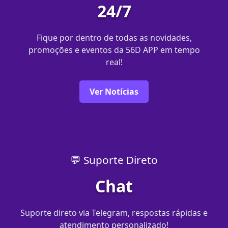
24/7
Fique por dentro de todas as novidades,
promoções e eventos da 56D APP em tempo
real!
Ver Notícias
💬 Suporte Direto
Chat
Suporte direto via Telegram, respostas rápidas e
atendimento personalizado!