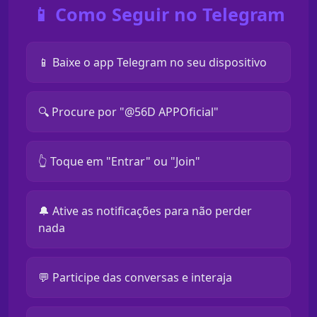
📱 Como Seguir no Telegram
📱 Baixe o app Telegram no seu dispositivo
🔍 Procure por "@56D APPOficial"
👆 Toque em "Entrar" ou "Join"
🔔 Ative as notificações para não perder
nada
💬 Participe das conversas e interaja