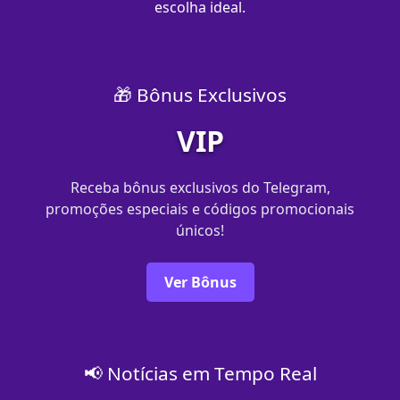
escolha ideal.
🎁 Bônus Exclusivos
VIP
Receba bônus exclusivos do Telegram,
promoções especiais e códigos promocionais
únicos!
Ver Bônus
📢 Notícias em Tempo Real