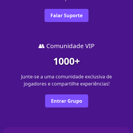
Falar Suporte
👥 Comunidade VIP
1000+
Junte-se a uma comunidade exclusiva de
jogadores e compartilhe experiências!
Entrar Grupo