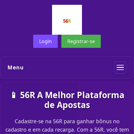
Login
Registrar-se
Menu
📱 56R A Melhor Plataforma
de Apostas
Cadastre-se na 56R para ganhar bônus no
cadastro e em cada recarga. Com a 56R, você tem