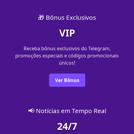
🎁 Bônus Exclusivos
VIP
Receba bônus exclusivos do Telegram,
promoções especiais e códigos promocionais
únicos!
Ver Bônus
📢 Notícias em Tempo Real
24/7