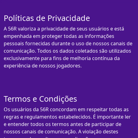
Políticas de Privacidade
A 56R valoriza a privacidade de seus usuários e está
empenhada em proteger todas as informações
pessoais fornecidas durante o uso de nossos canais de
comunicação. Todos os dados coletados são utilizados
exclusivamente para fins de melhoria contínua da
experiência de nossos jogadores.
Termos e Condições
Os usuários da 56R concordam em respeitar todas as
regras e regulamentos estabelecidos. É importante ler
e entender todos os termos antes de participar de
nossos canais de comunicação. A violação destes