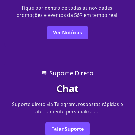
Fique por dentro de todas as novidades,
promoções e eventos da 56R em tempo real!
Ver Notícias
💬 Suporte Direto
Chat
Suporte direto via Telegram, respostas rápidas e
atendimento personalizado!
Falar Suporte