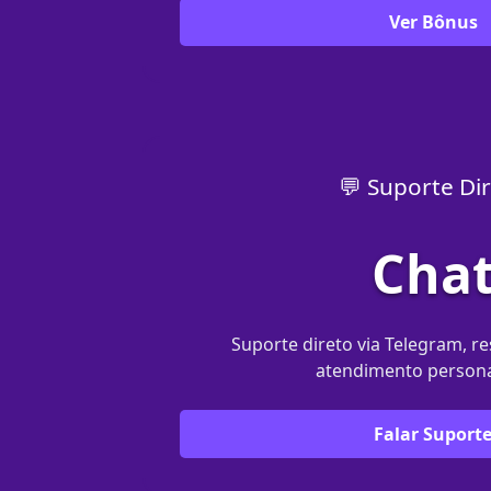
Ver Bônus
💬 Suporte Di
Cha
Suporte direto via Telegram, r
atendimento persona
Falar Suport