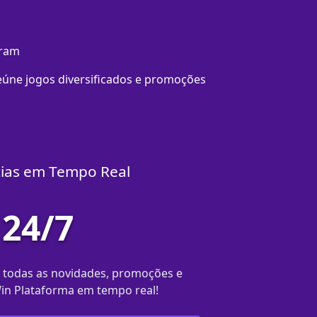
gram
reúne jogos diversificados e promoções
cias em Tempo Real
24/7
e todas as novidades, promoções e
in Plataforma em tempo real!