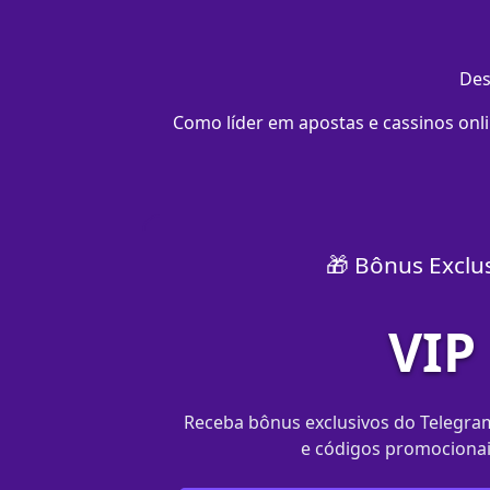
Des
Como líder em apostas e cassinos onli
🎁 Bônus Exclu
VIP
Receba bônus exclusivos do Telegra
e códigos promocionai