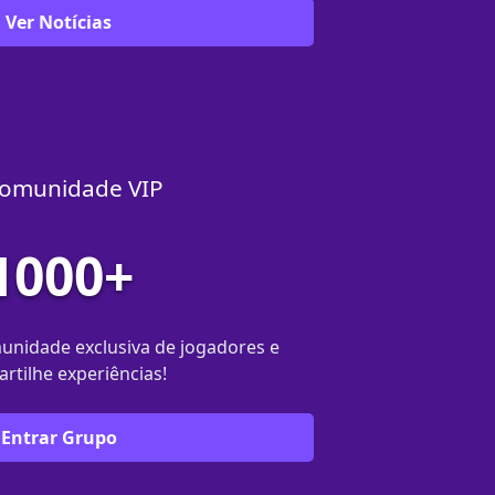
Ver Notícias
Comunidade VIP
1000+
unidade exclusiva de jogadores e
rtilhe experiências!
Entrar Grupo