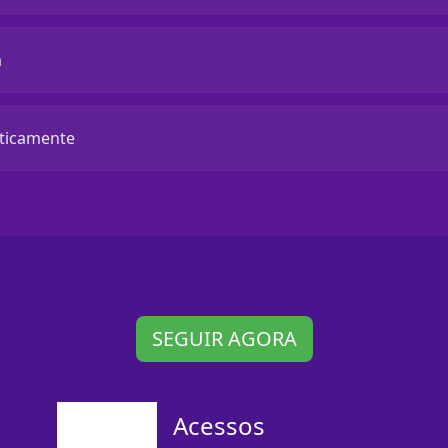
a
aticamente
SEGUIR AGORA
Acessos