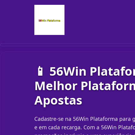
📱 56Win Plataf
Melhor Platafor
Apostas
Cadastre-se na 56Win Plataforma para 
e em cada recarga. Com a 56Win Plataf