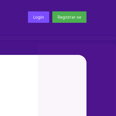
Login
Registrar-se