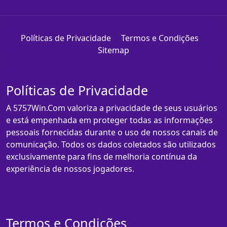
Políticas de Privacidade
Termos e Condições
Sitemap
Políticas de Privacidade
A 5757Win.Com valoriza a privacidade de seus usuários
e está empenhada em proteger todas as informações
pessoais fornecidas durante o uso de nossos canais de
comunicação. Todos os dados coletados são utilizados
exclusivamente para fins de melhoria contínua da
experiência de nossos jogadores.
Termos e Condições