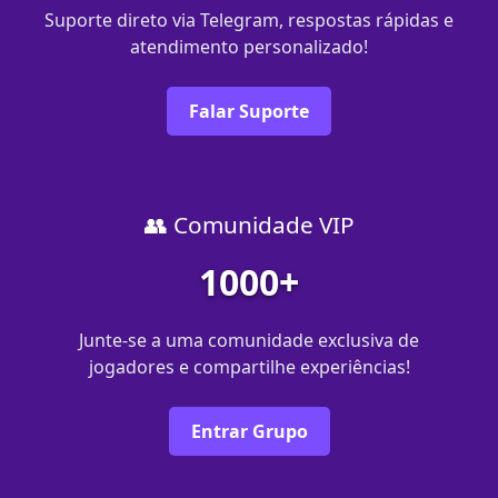
Suporte direto via Telegram, respostas rápidas e
atendimento personalizado!
Falar Suporte
👥 Comunidade VIP
1000+
Junte-se a uma comunidade exclusiva de
jogadores e compartilhe experiências!
Entrar Grupo