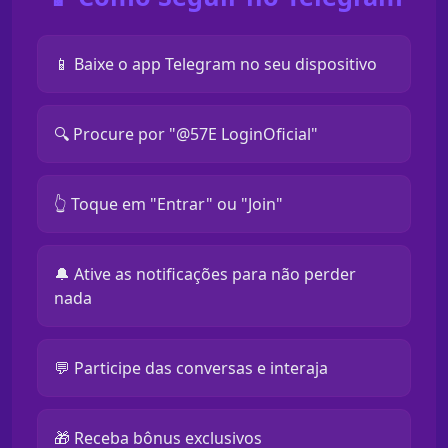
📱 Baixe o app Telegram no seu dispositivo
🔍 Procure por "@57E LoginOficial"
👆 Toque em "Entrar" ou "Join"
🔔 Ative as notificações para não perder
nada
💬 Participe das conversas e interaja
🎁 Receba bônus exclusivos