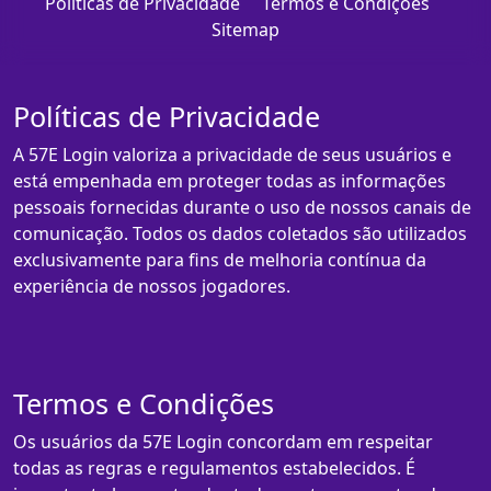
Políticas de Privacidade
Termos e Condições
Sitemap
Políticas de Privacidade
A 57E Login valoriza a privacidade de seus usuários e
está empenhada em proteger todas as informações
pessoais fornecidas durante o uso de nossos canais de
comunicação. Todos os dados coletados são utilizados
exclusivamente para fins de melhoria contínua da
experiência de nossos jogadores.
Termos e Condições
Os usuários da 57E Login concordam em respeitar
todas as regras e regulamentos estabelecidos. É