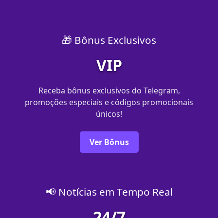
🎁 Bônus Exclusivos
VIP
Receba bônus exclusivos do Telegram,
promoções especiais e códigos promocionais
únicos!
Ver Bônus
📢 Notícias em Tempo Real
24/7