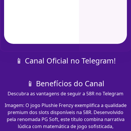
📱 Canal Oficial no Telegram!
📱 Benefícios do Canal
Descubra as vantagens de seguir a 58R no Telegram
Imagem: O jogo Plushie Frenzy exemplifica a qualidade
premium dos slots disponíveis na 58R. Desenvolvido
pela renomada PG Soft, este título combina narrativa
lúdica com matemática de jogo sofisticada,