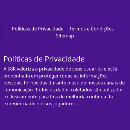
Políticas de Privacidade
Termos e Condições
Sitemap
Políticas de Privacidade
A 58R valoriza a privacidade de seus usuários e está
empenhada em proteger todas as informações
pessoais fornecidas durante o uso de nossos canais de
comunicação. Todos os dados coletados são utilizados
exclusivamente para fins de melhoria contínua da
experiência de nossos jogadores.