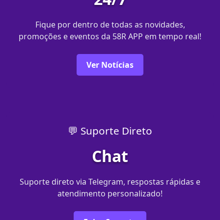
Fique por dentro de todas as novidades,
promoções e eventos da 58R APP em tempo real!
Ver Notícias
💬 Suporte Direto
Chat
Suporte direto via Telegram, respostas rápidas e
atendimento personalizado!