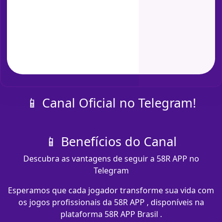
📱 Canal Oficial no Telegram!
📱 Benefícios do Canal
Descubra as vantagens de seguir a 58R APP no
Telegram
Esperamos que cada jogador transforme sua vida com
os jogos profissionais da 58R APP , disponíveis na
plataforma 58R APP Brasil .