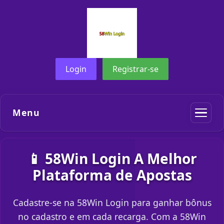
Login
Registrar-se
Menu
📱 58Win Login A Melhor
Plataforma de Apostas
Cadastre-se na 58Win Login para ganhar bônus
no cadastro e em cada recarga. Com a 58Win