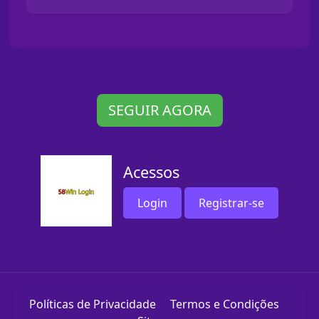
SEGUIR AGORA
Acessos
Login
Registrar-se
Políticas de Privacidade
Termos e Condições