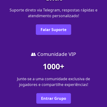
Suporte direto via Telegram, respostas rápidas e
atendimento personalizado!
Falar Suporte
👥 Comunidade VIP
1000+
Junte-se a uma comunidade exclusiva de
jogadores e compartilhe experiências!
Entrar Grupo