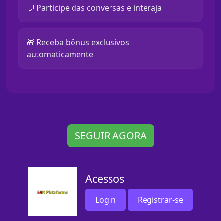
💬 Participe das conversas e interaja
🎁 Receba bônus exclusivos
automaticamente
SEGUIR AGORA
Acessos
Login
Registrar-se