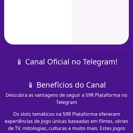
📱 Canal Oficial no Telegram!
📱 Benefícios do Canal
Descubra as vantagens de seguir a 59R Plataforma no
Telegram
Os slots temáticos na 59R Plataforma oferecem
experiências de jogo únicas baseadas em filmes, séries
de TV, mitologias, culturas e muito mais. Estes jogos