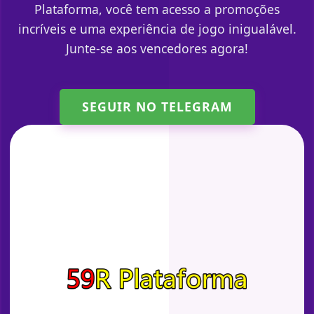
Plataforma, você tem acesso a promoções
incríveis e uma experiência de jogo inigualável.
Junte-se aos vencedores agora!
SEGUIR NO TELEGRAM