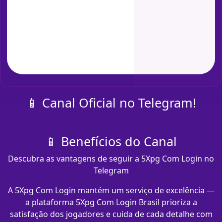
📱 Canal Oficial no Telegram!
📱 Benefícios do Canal
Descubra as vantagens de seguir a 5Xpg Com Login no
Telegram
A 5Xpg Com Login mantém um serviço de excelência —
a plataforma 5Xpg Com Login Brasil prioriza a
satisfação dos jogadores e cuida de cada detalhe com