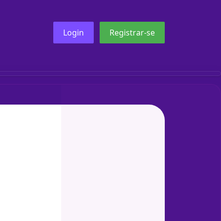
Login
Registrar-se