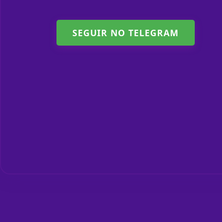
SEGUIR NO TELEGRAM