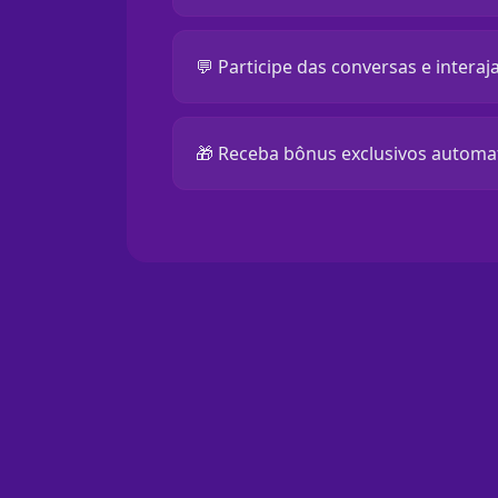
💬 Participe das conversas e interaj
🎁 Receba bônus exclusivos autom