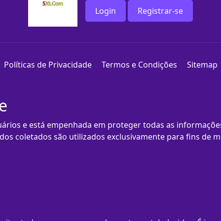
Login
Registrar-se
Políticas de Privacidade
Termos e Condições
Sitemap
de
suários e está empenhada em proteger todas as informaçõe
os coletados são utilizados exclusivamente para fins de m