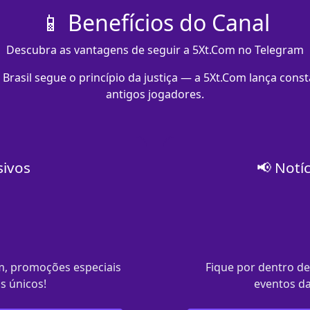
📱 Benefícios do Canal
Descubra as vantagens de seguir a 5Xt.Com no Telegram
 Brasil segue o princípio da justiça — a 5Xt.Com lança co
antigos jogadores.
sivos
📢 Notí
m, promoções especiais
Fique por dentro d
s únicos!
eventos d