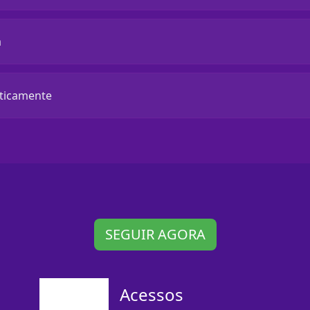
a
aticamente
SEGUIR AGORA
Acessos