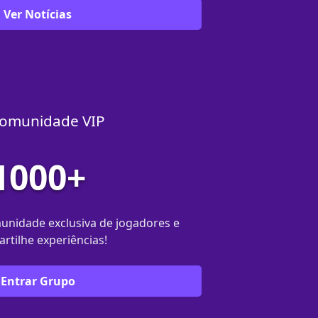
Ver Notícias
Comunidade VIP
1000+
unidade exclusiva de jogadores e
rtilhe experiências!
Entrar Grupo