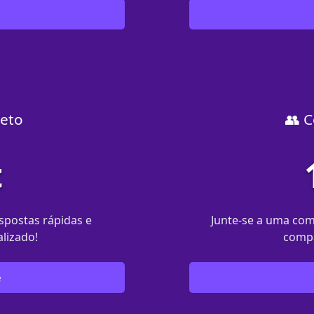
reto
👥 
t
espostas rápidas e
Junte-se a uma com
lizado!
compa
e