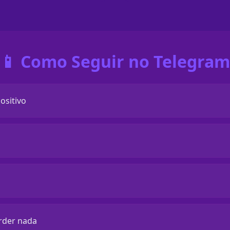
📱 Como Seguir no Telegram
ositivo
erder nada