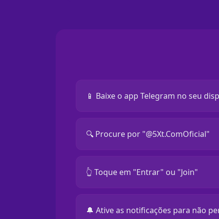
📱 Baixe o app Telegram no seu disp
🔍 Procure por "@5Xt.ComOficial"
👆 Toque em "Entrar" ou "Join"
🔔 Ative as notificações para não p