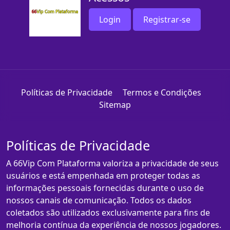
Login
Registrar-se
Políticas de Privacidade
Termos e Condições
Sitemap
Políticas de Privacidade
A 66Vip Com Plataforma valoriza a privacidade de seus
usuários e está empenhada em proteger todas as
informações pessoais fornecidas durante o uso de
nossos canais de comunicação. Todos os dados
coletados são utilizados exclusivamente para fins de
melhoria contínua da experiência de nossos jogadores.