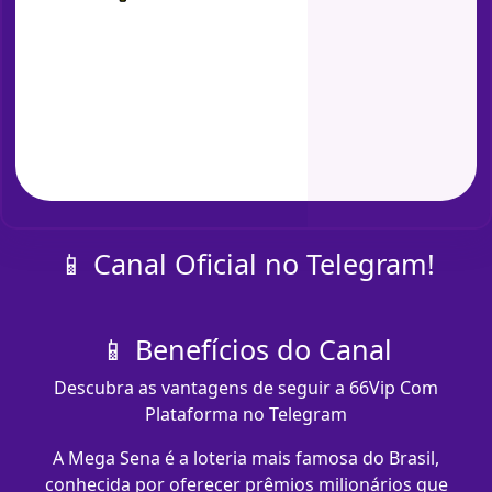
📱 Canal Oficial no Telegram!
📱 Benefícios do Canal
Descubra as vantagens de seguir a 66Vip Com
Plataforma no Telegram
A Mega Sena é a loteria mais famosa do Brasil,
conhecida por oferecer prêmios milionários que