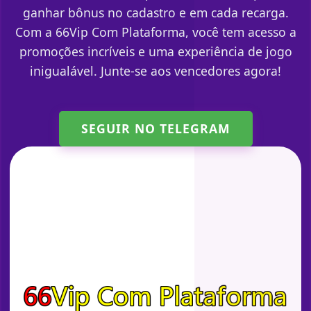
ganhar bônus no cadastro e em cada recarga.
Com a 66Vip Com Plataforma, você tem acesso a
promoções incríveis e uma experiência de jogo
inigualável. Junte-se aos vencedores agora!
SEGUIR NO TELEGRAM