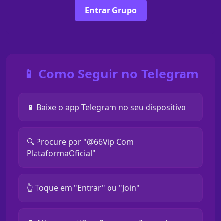
Entrar Grupo
📱 Como Seguir no Telegram
📱 Baixe o app Telegram no seu dispositivo
🔍 Procure por "@66Vip Com
PlataformaOficial"
👆 Toque em "Entrar" ou "Join"