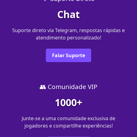
Chat
Suporte direto via Telegram, respostas rápidas e
atendimento personalizado!
Falar Suporte
👥 Comunidade VIP
1000+
Junte-se a uma comunidade exclusiva de
jogadores e compartilhe experiências!