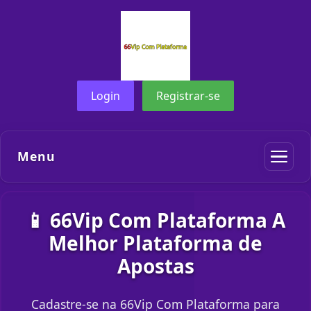
Login
Registrar-se
Menu
📱 66Vip Com Plataforma A
Melhor Plataforma de
Apostas
Cadastre-se na 66Vip Com Plataforma para