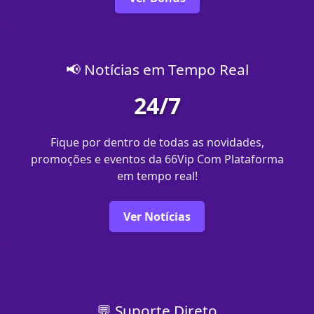
📢 Notícias em Tempo Real
24/7
Fique por dentro de todas as novidades,
promoções e eventos da 66Vip Com Plataforma
em tempo real!
Ver Notícias
💬 Suporte Direto