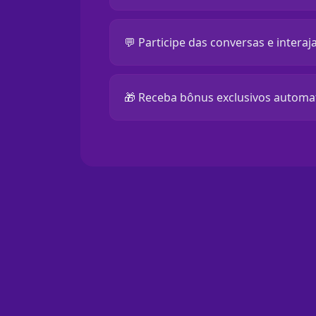
💬 Participe das conversas e interaj
🎁 Receba bônus exclusivos autom