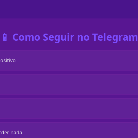
📱 Como Seguir no Telegram
ositivo
erder nada