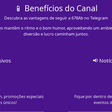
📱 Benefícios do Canal
Descubra as vantagens de seguir a 678Ab no Telegram
res mantêm o ritmo e o bom humor, aproveitando um ambient
diversão e lucro caminham juntos.
sivos
📢 Notí
m, promoções especiais
Fique por dentro d
s únicos!
eventos d