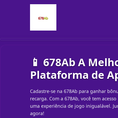
📱 678Ab A Melh
Plataforma de A
Cadastre-se na 678Ab para ganhar bônu
recarga. Com a 678Ab, você tem acesso 
uma experiência de jogo inigualável. J
agora!