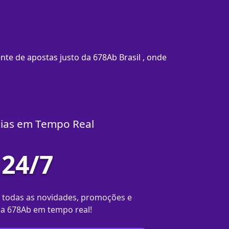
e de apostas justo da 678Ab Brasil , onde
cias em Tempo Real
24/7
e todas as novidades, promoções e
a 678Ab em tempo real!