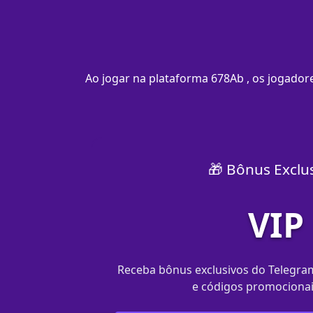
Ao jogar na plataforma 678Ab , os jogado
🎁 Bônus Exclu
VIP
Receba bônus exclusivos do Telegra
e códigos promocionai