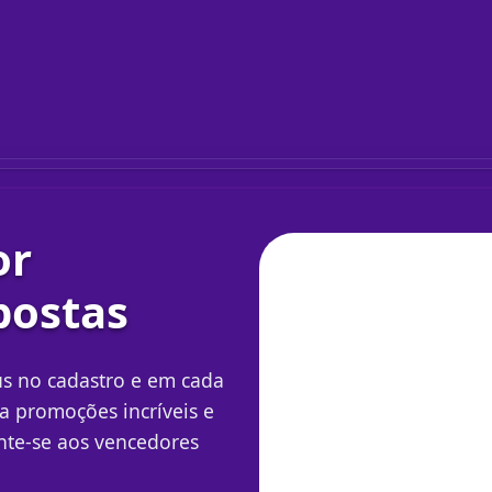
or
postas
s no cadastro e em cada
a promoções incríveis e
unte-se aos vencedores