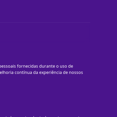
pessoais fornecidas durante o uso de
elhoria contínua da experiência de nossos