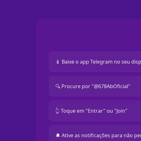
📱 Baixe o app Telegram no seu disp
🔍 Procure por "@678AbOficial"
👆 Toque em "Entrar" ou "Join"
🔔 Ative as notificações para não p