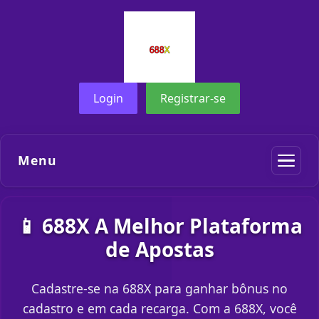
Login
Registrar-se
Menu
📱 688X A Melhor Plataforma
de Apostas
Cadastre-se na 688X para ganhar bônus no
cadastro e em cada recarga. Com a 688X, você