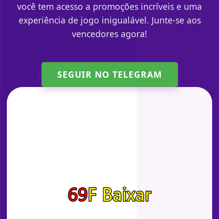
você tem acesso a promoções incríveis e uma
experiência de jogo inigualável. Junte-se aos
vencedores agora!
SEGUIR NO TELEGRAM