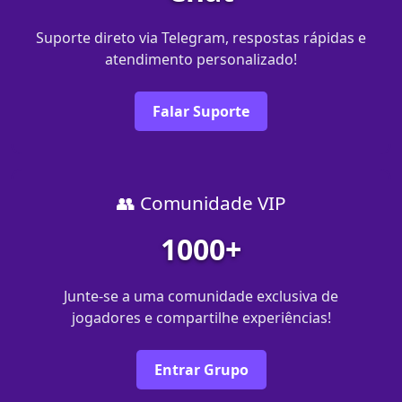
Suporte direto via Telegram, respostas rápidas e
atendimento personalizado!
Falar Suporte
👥 Comunidade VIP
1000+
Junte-se a uma comunidade exclusiva de
jogadores e compartilhe experiências!
Entrar Grupo