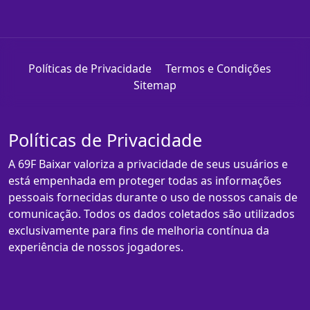
Políticas de Privacidade
Termos e Condições
Sitemap
Políticas de Privacidade
A 69F Baixar valoriza a privacidade de seus usuários e
está empenhada em proteger todas as informações
pessoais fornecidas durante o uso de nossos canais de
comunicação. Todos os dados coletados são utilizados
exclusivamente para fins de melhoria contínua da
experiência de nossos jogadores.