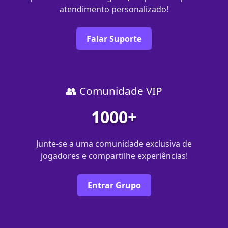
atendimento personalizado!
Falar Suporte
👥 Comunidade VIP
1000+
Junte-se a uma comunidade exclusiva de
jogadores e compartilhe experiências!
Entrar Grupo