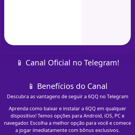
📱 Canal Oficial no Telegram!
📱 Benefícios do Canal
Descubra as vantagens de seguir a 6QQ no Telegram
Aprenda como baixar e instalar a 6QQ em qualquer
dispositivo! Temos opções para Android, iOS, PC e
navegador. Escolha a melhor opção para você e comece
a jogar imediatamente com bônus exclusivos.