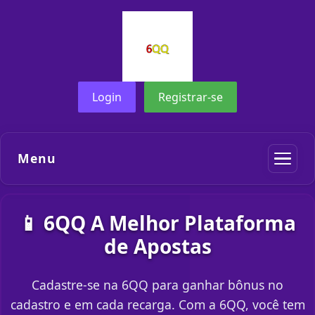
Login
Registrar-se
Menu
📱 6QQ A Melhor Plataforma
de Apostas
Cadastre-se na 6QQ para ganhar bônus no
cadastro e em cada recarga. Com a 6QQ, você tem