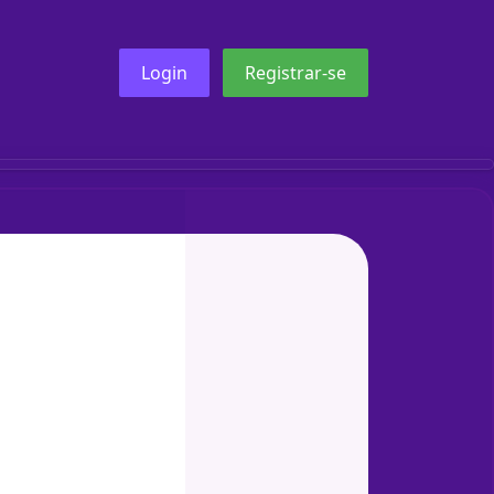
Login
Registrar-se