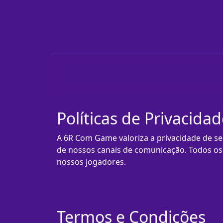
Políticas de Privacida
A 6R Com Game valoriza a privacidade de s
de nossos canais de comunicação. Todos os 
nossos jogadores.
Termos e Condições