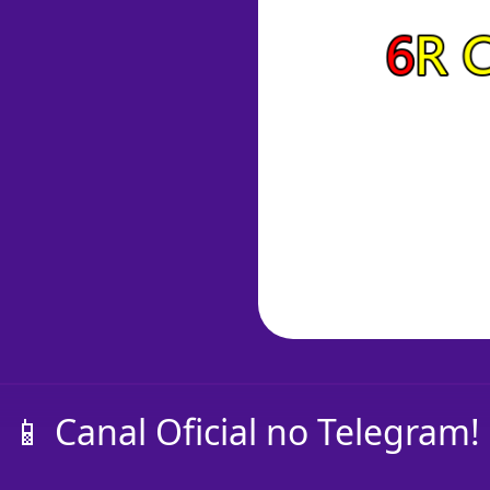
📱 Canal Oficial no Telegram!