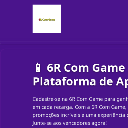
📱 6R Com Game
Plataforma de A
Cadastre-se na 6R Com Game para ganh
em cada recarga. Com a 6R Com Game, 
promoções incríveis e uma experiência d
Junte-se aos vencedores agora!