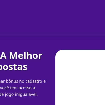
 A Melhor
postas
ar bônus no cadastro e
você tem acesso a
e jogo inigualável.