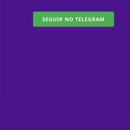
SEGUIR NO TELEGRAM