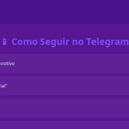
📱 Como Seguir no Telegram
ositivo
ial"