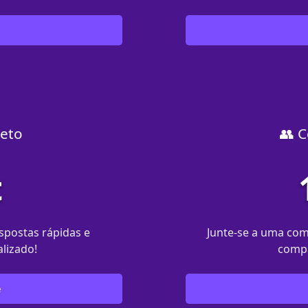
reto
👥 
t
espostas rápidas e
Junte-se a uma com
lizado!
compa
e