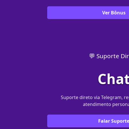
Ver Bônus
💬 Suporte Di
Cha
Suporte direto via Telegram, r
atendimento persona
Falar Suport