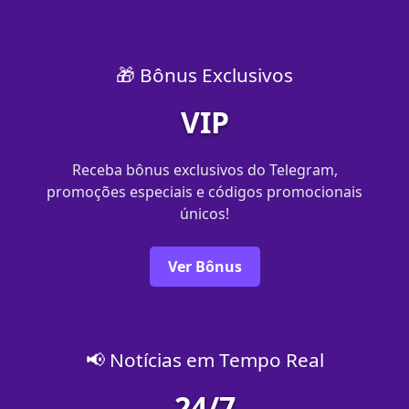
🎁 Bônus Exclusivos
VIP
Receba bônus exclusivos do Telegram,
promoções especiais e códigos promocionais
únicos!
Ver Bônus
📢 Notícias em Tempo Real
24/7