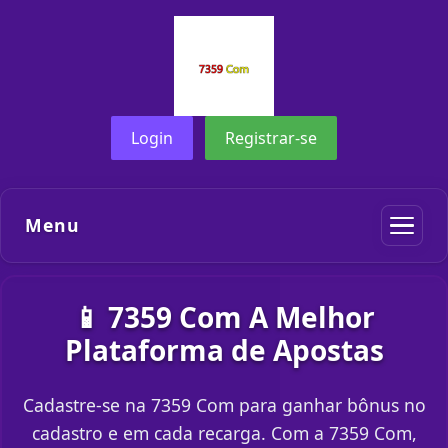
Login
Registrar-se
Menu
📱 7359 Com A Melhor
Plataforma de Apostas
Cadastre-se na 7359 Com para ganhar bônus no
cadastro e em cada recarga. Com a 7359 Com,