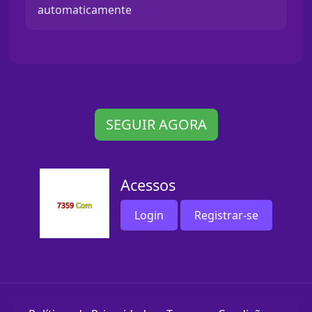
automaticamente
SEGUIR AGORA
Acessos
Login
Registrar-se