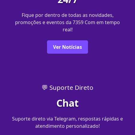
Fique por dentro de todas as novidades,
promoções e eventos da 7359 Com em tempo
real!
Ver Notícias
💬 Suporte Direto
Chat
Suporte direto via Telegram, respostas rápidas e
atendimento personalizado!