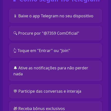
📱 Baixe o app Telegram no seu dispositivo
🔍 Procure por "@7359 ComOficial"
👆 Toque em "Entrar" ou "Join"
🔔 Ative as notificações para não perder
nada
💬 Participe das conversas e interaja
🎁 Receba bônus exclusivos