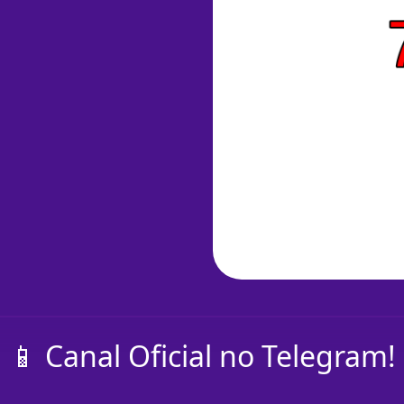
📱 Canal Oficial no Telegram!