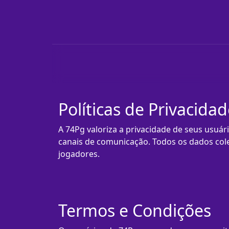
Políticas de Privacida
A 74Pg valoriza a privacidade de seus usuá
canais de comunicação. Todos os dados cole
jogadores.
Termos e Condições