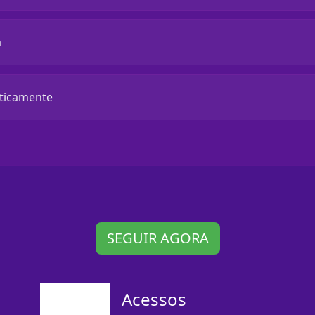
a
aticamente
SEGUIR AGORA
Acessos