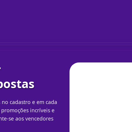
r
postas
 no cadastro e em cada
 promoções incríveis e
unte-se aos vencedores