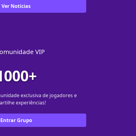
Ver Notícias
Comunidade VIP
1000+
unidade exclusiva de jogadores e
rtilhe experiências!
Entrar Grupo