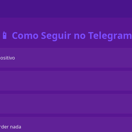
📱 Como Seguir no Telegram
ositivo
erder nada