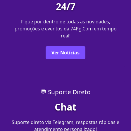
24/7
Fique por dentro de todas as novidades,
promoções e eventos da 74Pg.Com em tempo
real!
Ver Notícias
💬 Suporte Direto
Chat
Suporte direto via Telegram, respostas rápidas e
atendimento personalizado!