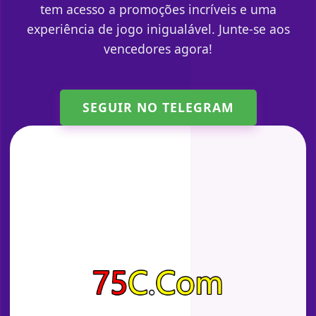
tem acesso a promoções incríveis e uma
experiência de jogo inigualável. Junte-se aos
vencedores agora!
SEGUIR NO TELEGRAM