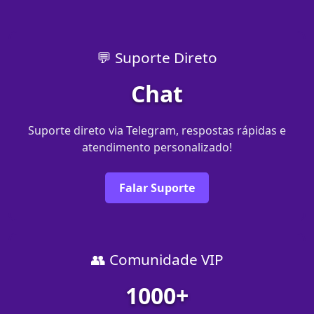
💬 Suporte Direto
Chat
Suporte direto via Telegram, respostas rápidas e
atendimento personalizado!
Falar Suporte
👥 Comunidade VIP
1000+