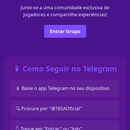
Junte-se a uma comunidade exclusiva de
jogadores e compartilhe experiências!
Entrar Grupo
📱 Como Seguir no Telegram
📱 Baixe o app Telegram no seu dispositivo
🔍 Procure por "@765AOficial"
👆 Toque em "Entrar" ou "Join"