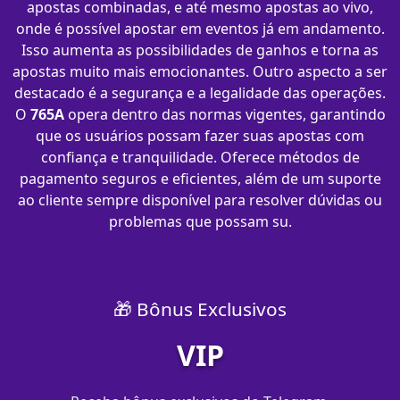
apostas combinadas, e até mesmo apostas ao vivo,
onde é possível apostar em eventos já em andamento.
Isso aumenta as possibilidades de ganhos e torna as
apostas muito mais emocionantes. Outro aspecto a ser
destacado é a segurança e a legalidade das operações.
O
765A
opera dentro das normas vigentes, garantindo
que os usuários possam fazer suas apostas com
confiança e tranquilidade. Oferece métodos de
pagamento seguros e eficientes, além de um suporte
ao cliente sempre disponível para resolver dúvidas ou
problemas que possam su.
🎁 Bônus Exclusivos
VIP