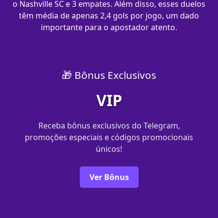
o Nashville SC e 3 empates. Além disso, esses duelos
têm média de apenas 2,4 gols por jogo, um dado
importante para o apostador atento.
🎁 Bônus Exclusivos
VIP
Receba bônus exclusivos do Telegram,
promoções especiais e códigos promocionais
únicos!
Ver Bônus