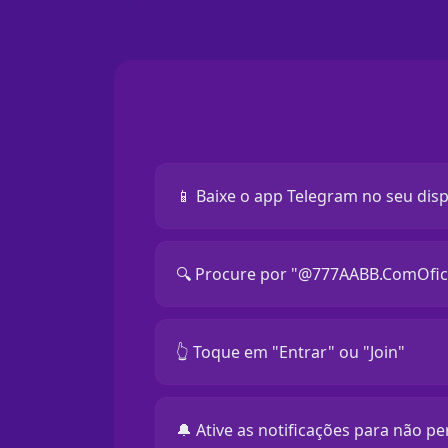
📱 Baixe o app Telegram no seu disp
🔍 Procure por "@777AABB.ComOfici
👆 Toque em "Entrar" ou "Join"
🔔 Ative as notificações para não p