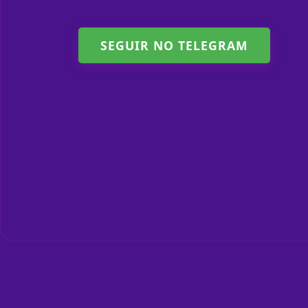
SEGUIR NO TELEGRAM