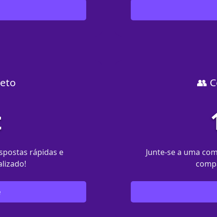
reto
👥 
t
espostas rápidas e
Junte-se a uma com
lizado!
compa
e