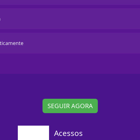
a
aticamente
SEGUIR AGORA
Acessos