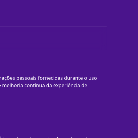
mações pessoais fornecidas durante o uso
e melhoria contínua da experiência de