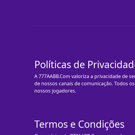
Políticas de Privacida
A 777AABB.Com valoriza a privacidade de s
de nossos canais de comunicação. Todos os 
nossos jogadores.
Termos e Condições