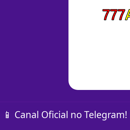
📱 Canal Oficial no Telegram!