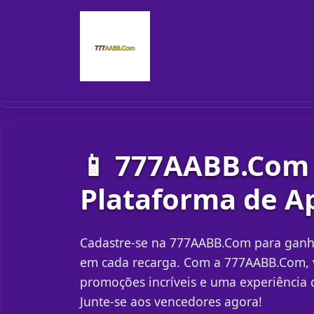
📱 777AABB.Com
Plataforma de A
Cadastre-se na 777AABB.Com para ganh
em cada recarga. Com a 777AABB.Com, 
promoções incríveis e uma experiência d
Junte-se aos vencedores agora!