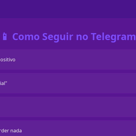
📱 Como Seguir no Telegram
ositivo
al"
erder nada