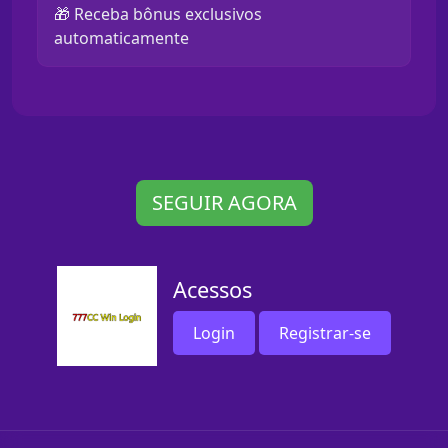
🎁 Receba bônus exclusivos
automaticamente
SEGUIR AGORA
Acessos
Login
Registrar-se