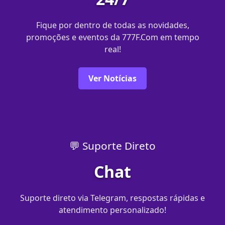
Fique por dentro de todas as novidades,
promoções e eventos da 777F.Com em tempo
real!
Ver Notícias
💬 Suporte Direto
Chat
Suporte direto via Telegram, respostas rápidas e
atendimento personalizado!