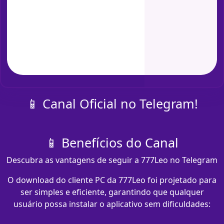
📱 Canal Oficial no Telegram!
📱 Benefícios do Canal
Descubra as vantagens de seguir a 777Leo no Telegram
O download do cliente PC da 777Leo foi projetado para
ser simples e eficiente, garantindo que qualquer
usuário possa instalar o aplicativo sem dificuldades: