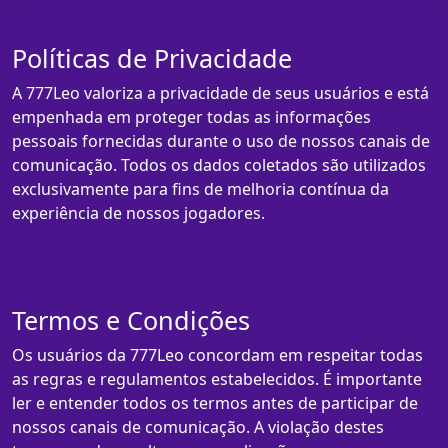
Políticas de Privacidade
A 777Leo valoriza a privacidade de seus usuários e está
empenhada em proteger todas as informações
pessoais fornecidas durante o uso de nossos canais de
comunicação. Todos os dados coletados são utilizados
exclusivamente para fins de melhoria contínua da
experiência de nossos jogadores.
Termos e Condições
Os usuários da 777Leo concordam em respeitar todas
as regras e regulamentos estabelecidos. É importante
ler e entender todos os termos antes de participar de
nossos canais de comunicação. A violação destes