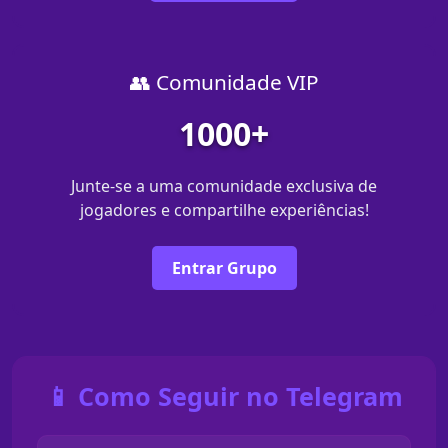
👥 Comunidade VIP
1000+
Junte-se a uma comunidade exclusiva de
jogadores e compartilhe experiências!
Entrar Grupo
📱 Como Seguir no Telegram