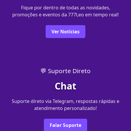
Fique por dentro de todas as novidades,
promoções e eventos da 777Leo em tempo real!
Ver Notícias
💬 Suporte Direto
Chat
Suporte direto via Telegram, respostas rápidas e
atendimento personalizado!
Falar Suporte