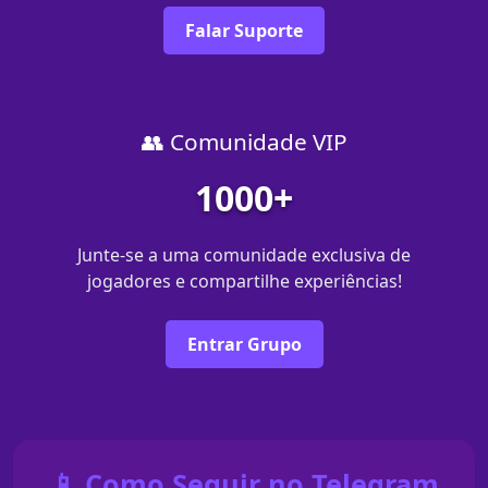
Falar Suporte
👥 Comunidade VIP
1000+
Junte-se a uma comunidade exclusiva de
jogadores e compartilhe experiências!
Entrar Grupo
📱 Como Seguir no Telegram