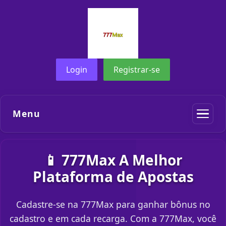
Login
Registrar-se
Menu
📱 777Max A Melhor
Plataforma de Apostas
Cadastre-se na 777Max para ganhar bônus no
cadastro e em cada recarga. Com a 777Max, você