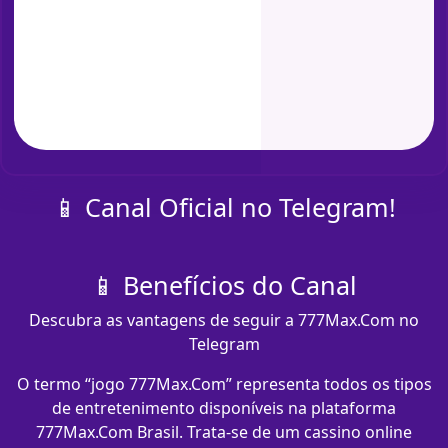
📱 Canal Oficial no Telegram!
📱 Benefícios do Canal
Descubra as vantagens de seguir a 777Max.Com no
Telegram
O termo “jogo 777Max.Com” representa todos os tipos
de entretenimento disponíveis na plataforma
777Max.Com Brasil. Trata-se de um cassino online