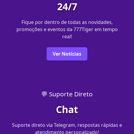
24/7
Fique por dentro de todas as novidades,
promoções e eventos da 777Tiger em tempo
real!
Ver Notícias
💬 Suporte Direto
Chat
Suporte direto via Telegram, respostas rápidas e
atendimento personalizado!