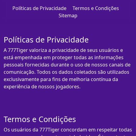
Políticas de Privacidade
Termos e Condições
Sitemap
Políticas de Privacidade
A 777Tiger valoriza a privacidade de seus usuários e
está empenhada em proteger todas as informações
pessoais fornecidas durante o uso de nossos canais de
comunicação. Todos os dados coletados são utilizados
exclusivamente para fins de melhoria contínua da
experiência de nossos jogadores.
Termos e Condições
Os usuários da 777Tiger concordam em respeitar todas