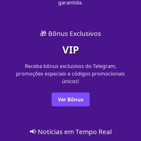
garantida.
🎁 Bônus Exclusivos
VIP
Receba bônus exclusivos do Telegram,
promoções especiais e códigos promocionais
únicos!
Ver Bônus
📢 Notícias em Tempo Real