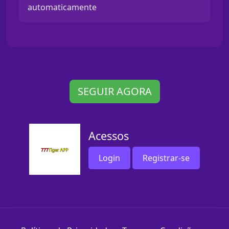
automaticamente
SEGUIR AGORA
Acessos
Login
Registrar-se