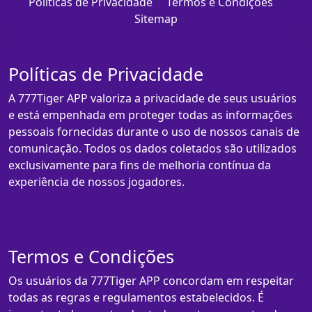
Políticas de Privacidade
Termos e Condições
Sitemap
Políticas de Privacidade
A 777Tiger APP valoriza a privacidade de seus usuários
e está empenhada em proteger todas as informações
pessoais fornecidas durante o uso de nossos canais de
comunicação. Todos os dados coletados são utilizados
exclusivamente para fins de melhoria contínua da
experiência de nossos jogadores.
Termos e Condições
Os usuários da 777Tiger APP concordam em respeitar
todas as regras e regulamentos estabelecidos. É