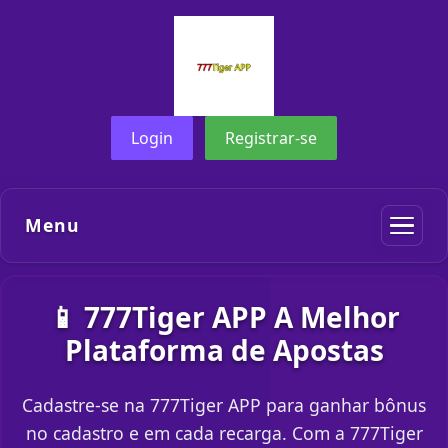
Login
Registrar-se
Menu
📱 777Tiger APP A Melhor
Plataforma de Apostas
Cadastre-se na 777Tiger APP para ganhar bônus
no cadastro e em cada recarga. Com a 777Tiger