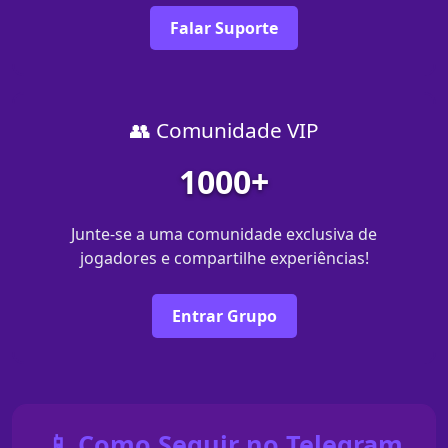
Falar Suporte
👥 Comunidade VIP
1000+
Junte-se a uma comunidade exclusiva de
jogadores e compartilhe experiências!
Entrar Grupo
📱 Como Seguir no Telegram