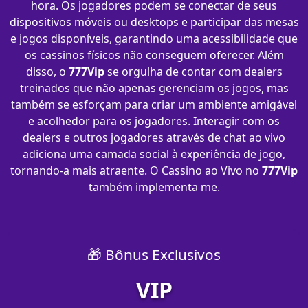
hora. Os jogadores podem se conectar de seus
dispositivos móveis ou desktops e participar das mesas
e jogos disponíveis, garantindo uma acessibilidade que
os cassinos físicos não conseguem oferecer. Além
disso, o
777Vip
se orgulha de contar com dealers
treinados que não apenas gerenciam os jogos, mas
também se esforçam para criar um ambiente amigável
e acolhedor para os jogadores. Interagir com os
dealers e outros jogadores através de chat ao vivo
adiciona uma camada social à experiência de jogo,
tornando-a mais atraente. O Cassino ao Vivo no
777Vip
também implementa me.
🎁 Bônus Exclusivos
VIP