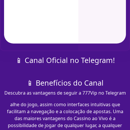
📱 Canal Oficial no Telegram!
📱 Benefícios do Canal
Descubra as vantagens de seguir a 777Vip no Telegram
alhe do jogo, assim como interfaces intuitivas que
facilitam a navegação e a colocação de apostas. Uma
das maiores vantagens do Cassino ao Vivo é a
possibilidade de jogar de qualquer lugar, a qualquer