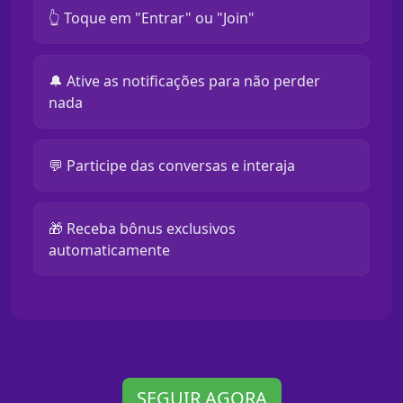
👆 Toque em "Entrar" ou "Join"
🔔 Ative as notificações para não perder
nada
💬 Participe das conversas e interaja
🎁 Receba bônus exclusivos
automaticamente
SEGUIR AGORA