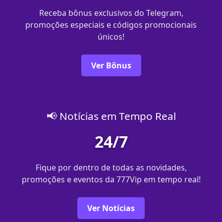
Receba bônus exclusivos do Telegram,
promoções especiais e códigos promocionais
únicos!
Ver Bônus
📢 Notícias em Tempo Real
24/7
Fique por dentro de todas as novidades,
promoções e eventos da 777Vip em tempo real!
Ver Notícias