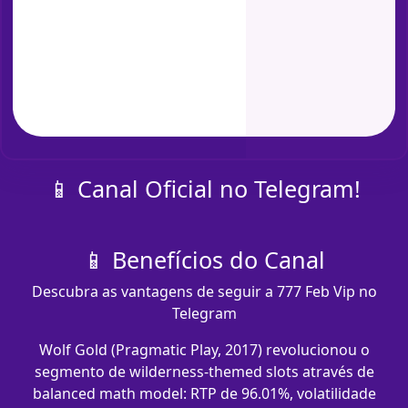
📱 Canal Oficial no Telegram!
📱 Benefícios do Canal
Descubra as vantagens de seguir a 777 Feb Vip no
Telegram
Wolf Gold (Pragmatic Play, 2017) revolucionou o
segmento de wilderness-themed slots através de
balanced math model: RTP de 96.01%, volatilidade