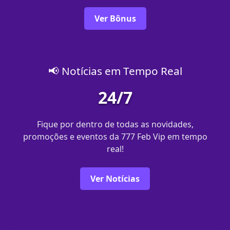
Ver Bônus
📢 Notícias em Tempo Real
24/7
Fique por dentro de todas as novidades,
promoções e eventos da 777 Feb Vip em tempo
real!
Ver Notícias