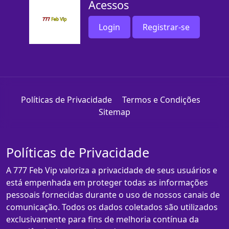
Acessos
Login
Registrar-se
Políticas de Privacidade
Termos e Condições
Sitemap
Políticas de Privacidade
A 777 Feb Vip valoriza a privacidade de seus usuários e
está empenhada em proteger todas as informações
pessoais fornecidas durante o uso de nossos canais de
comunicação. Todos os dados coletados são utilizados
exclusivamente para fins de melhoria contínua da