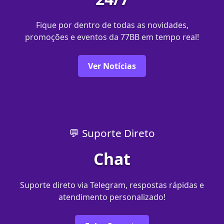
Fique por dentro de todas as novidades,
promoções e eventos da 77BB em tempo real!
Ver Notícias
💬 Suporte Direto
Chat
Suporte direto via Telegram, respostas rápidas e
atendimento personalizado!