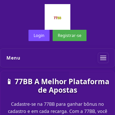
Login
Registrar-se
Menu
📱 77BB A Melhor Plataforma
de Apostas
Cadastre-se na 77BB para ganhar bônus no
cadastro e em cada recarga. Com a 77BB, você