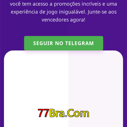
você tem acesso a promoções incríveis e uma
experiência de jogo inigualável. Junte-se aos
vencedores agora!
SEGUIR NO TELEGRAM