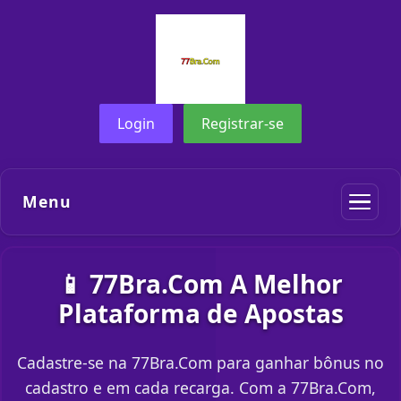
Login
Registrar-se
Menu
📱 77Bra.Com A Melhor
Plataforma de Apostas
Cadastre-se na 77Bra.Com para ganhar bônus no
cadastro e em cada recarga. Com a 77Bra.Com,