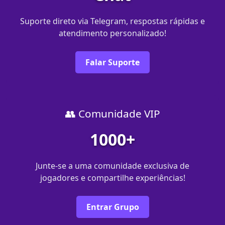
Suporte direto via Telegram, respostas rápidas e
atendimento personalizado!
Falar Suporte
👥 Comunidade VIP
1000+
Junte-se a uma comunidade exclusiva de
jogadores e compartilhe experiências!
Entrar Grupo