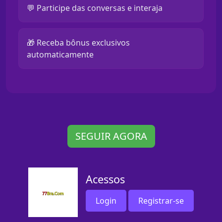
💬 Participe das conversas e interaja
🎁 Receba bônus exclusivos
automaticamente
SEGUIR AGORA
Acessos
Login
Registrar-se