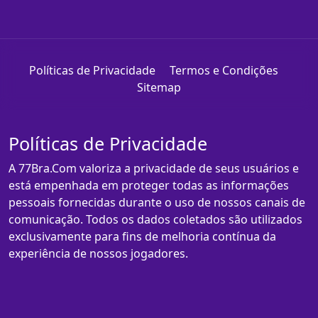
Políticas de Privacidade
Termos e Condições
Sitemap
Políticas de Privacidade
A 77Bra.Com valoriza a privacidade de seus usuários e
está empenhada em proteger todas as informações
pessoais fornecidas durante o uso de nossos canais de
comunicação. Todos os dados coletados são utilizados
exclusivamente para fins de melhoria contínua da
experiência de nossos jogadores.