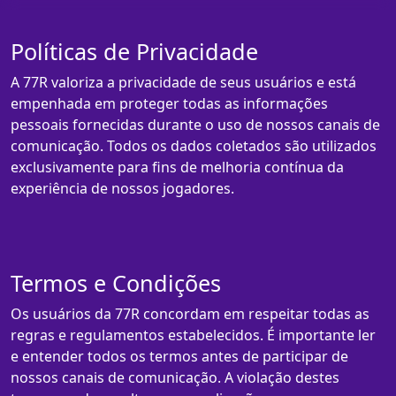
Políticas de Privacidade
A 77R valoriza a privacidade de seus usuários e está
empenhada em proteger todas as informações
pessoais fornecidas durante o uso de nossos canais de
comunicação. Todos os dados coletados são utilizados
exclusivamente para fins de melhoria contínua da
experiência de nossos jogadores.
Termos e Condições
Os usuários da 77R concordam em respeitar todas as
regras e regulamentos estabelecidos. É importante ler
e entender todos os termos antes de participar de
nossos canais de comunicação. A violação destes