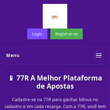
Login
Registrar-se
Menu
📱 77R A Melhor Plataforma
de Apostas
Cadastre-se na 77R para ganhar bônus no
cadastro e em cada recarga. Com a 77R, você tem