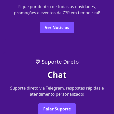
Fique por dentro de todas as novidades,
promoções e eventos da 77R em tempo real!
Ver Notícias
💬 Suporte Direto
Chat
Suporte direto via Telegram, respostas rápidas e
atendimento personalizado!
Falar Suporte