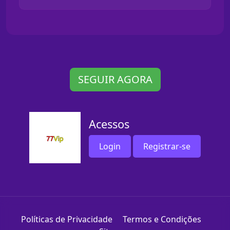
SEGUIR AGORA
Acessos
Login
Registrar-se
Políticas de Privacidade
Termos e Condições