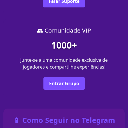
Falar Suporte
👥 Comunidade VIP
1000+
Junte-se a uma comunidade exclusiva de
jogadores e compartilhe experiências!
Entrar Grupo
📱 Como Seguir no Telegram