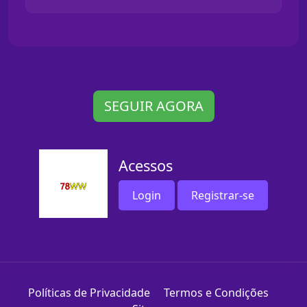
SEGUIR AGORA
Acessos
Login
Registrar-se
Políticas de Privacidade
Termos e Condições