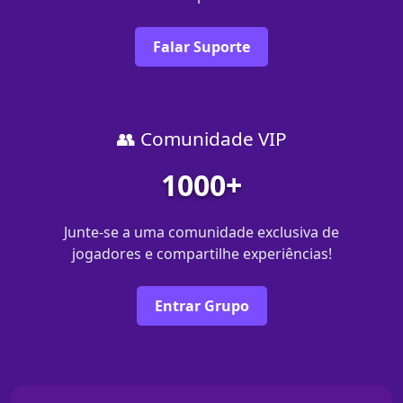
Falar Suporte
👥 Comunidade VIP
1000+
Junte-se a uma comunidade exclusiva de
jogadores e compartilhe experiências!
Entrar Grupo