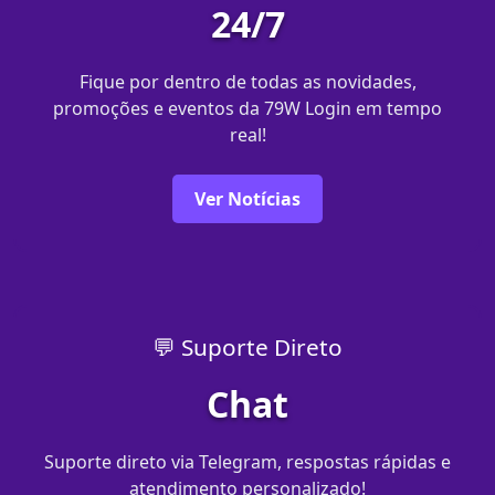
24/7
Fique por dentro de todas as novidades,
promoções e eventos da 79W Login em tempo
real!
Ver Notícias
💬 Suporte Direto
Chat
Suporte direto via Telegram, respostas rápidas e
atendimento personalizado!