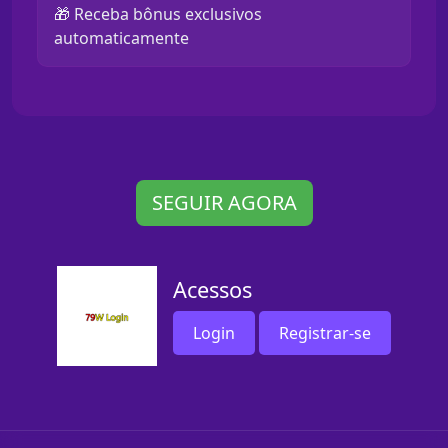
🎁 Receba bônus exclusivos
automaticamente
SEGUIR AGORA
Acessos
Login
Registrar-se