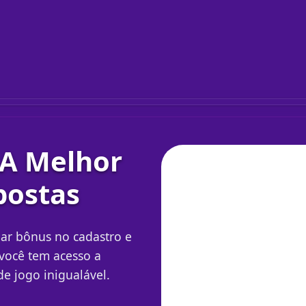
 A Melhor
postas
ar bônus no cadastro e
você tem acesso a
e jogo inigualável.