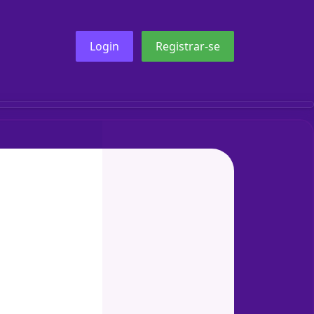
Login
Registrar-se