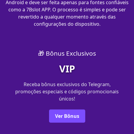
Android e deve ser feita apenas para fontes confiáveis
como a 7Bslot APP. O processo é simples e pode ser
revertido a qualquer momento através das
configurações do dispositivo.
🎁 Bônus Exclusivos
VIP
Receba bônus exclusivos do Telegram,
promoções especiais e códigos promocionais
únicos!
Ver Bônus