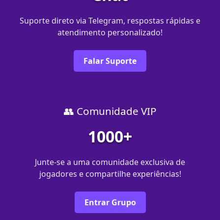
Suporte direto via Telegram, respostas rápidas e
atendimento personalizado!
Falar Suporte
👥 Comunidade VIP
1000+
Junte-se a uma comunidade exclusiva de
jogadores e compartilhe experiências!
Entrar Grupo