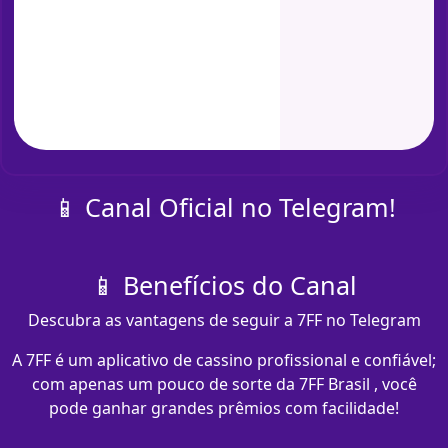
📱 Canal Oficial no Telegram!
📱 Benefícios do Canal
Descubra as vantagens de seguir a 7FF no Telegram
A 7FF é um aplicativo de cassino profissional e confiável;
com apenas um pouco de sorte da 7FF Brasil , você
pode ganhar grandes prêmios com facilidade!