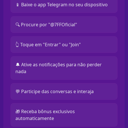
📱 Baixe o app Telegram no seu dispositivo
🔍 Procure por "@7FFOficial"
👆 Toque em "Entrar" ou "Join"
🔔 Ative as notificações para não perder
nada
💬 Participe das conversas e interaja
🎁 Receba bônus exclusivos
automaticamente