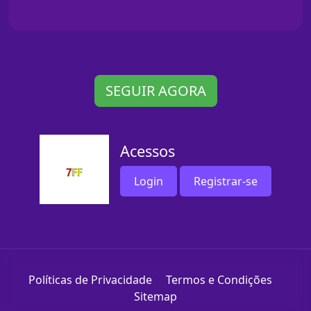
SEGUIR AGORA
Acessos
Login
Registrar-se
Políticas de Privacidade
Termos e Condições
Sitemap