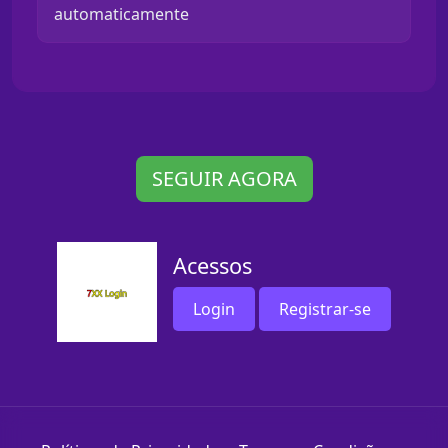
automaticamente
SEGUIR AGORA
Acessos
Login
Registrar-se