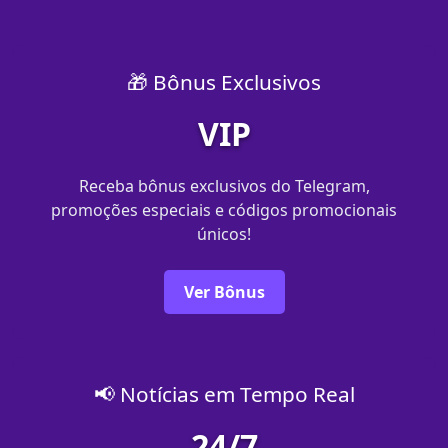
🎁 Bônus Exclusivos
VIP
Receba bônus exclusivos do Telegram,
promoções especiais e códigos promocionais
únicos!
Ver Bônus
📢 Notícias em Tempo Real
24/7