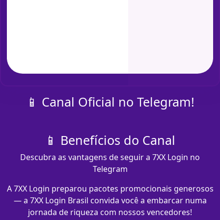
📱 Canal Oficial no Telegram!
📱 Benefícios do Canal
Descubra as vantagens de seguir a 7XX Login no
Telegram
A 7XX Login preparou pacotes promocionais generosos
— a 7XX Login Brasil convida você a embarcar numa
jornada de riqueza com nossos vencedores!