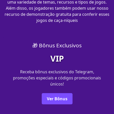
uma variedade de temas, recursos e tipos de jogos.
Além disso, os jogadores também podem usar nosso
recurso de demonstração gratuita para conferir esses
jogos de caça-níqueis
🎁 Bônus Exclusivos
VIP
Receba bônus exclusivos do Telegram,
promoções especiais e códigos promocionais
únicos!
Ver Bônus