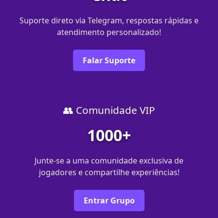
Suporte direto via Telegram, respostas rápidas e
atendimento personalizado!
Falar Suporte
👥 Comunidade VIP
1000+
Junte-se a uma comunidade exclusiva de
jogadores e compartilhe experiências!
Entrar Grupo