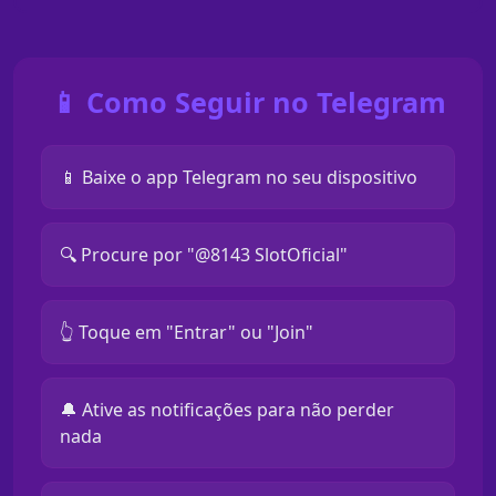
📱 Como Seguir no Telegram
📱 Baixe o app Telegram no seu dispositivo
🔍 Procure por "@8143 SlotOficial"
👆 Toque em "Entrar" ou "Join"
🔔 Ative as notificações para não perder
nada