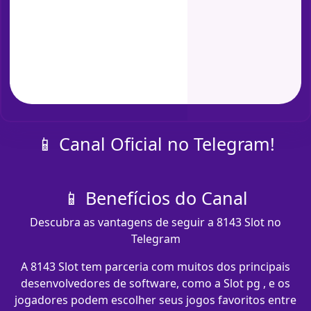
📱 Canal Oficial no Telegram!
📱 Benefícios do Canal
Descubra as vantagens de seguir a 8143 Slot no
Telegram
A 8143 Slot tem parceria com muitos dos principais
desenvolvedores de software, como a Slot pg , e os
jogadores podem escolher seus jogos favoritos entre