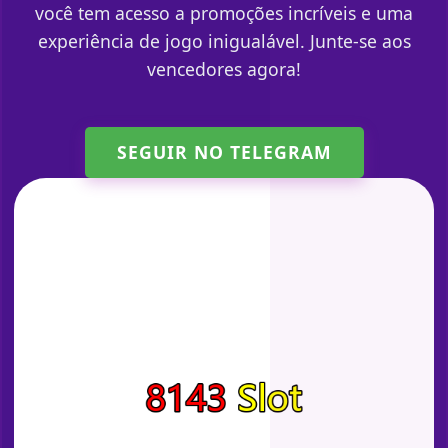
você tem acesso a promoções incríveis e uma
experiência de jogo inigualável. Junte-se aos
vencedores agora!
SEGUIR NO TELEGRAM