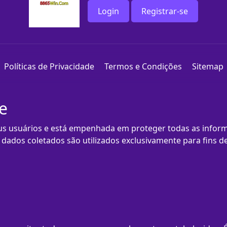
Login
Registrar-se
Políticas de Privacidade
Termos e Condições
Sitemap
de
eus usuários e está empenhada em proteger todas as infor
dados coletados são utilizados exclusivamente para fins d