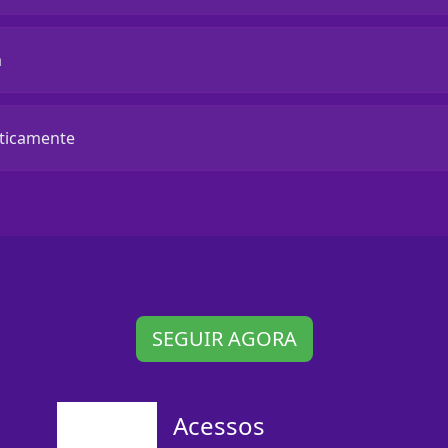
a
aticamente
SEGUIR AGORA
Acessos