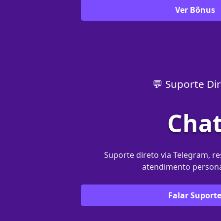
Ver Bônus
💬 Suporte Di
Cha
Suporte direto via Telegram, r
atendimento persona
Falar Suport